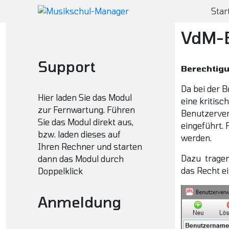
Star
VdM-B
Support
Berechtig
Da bei der 
Hier laden Sie das Modul
eine kritisc
zur Fernwartung. Führen
Benutzerver
Sie das Modul direkt aus,
eingeführt.
bzw. laden dieses auf
werden.
Ihren Rechner und starten
Dazu tragen
dann das Modul durch
das Recht ei
Doppelklick
Anmeldung